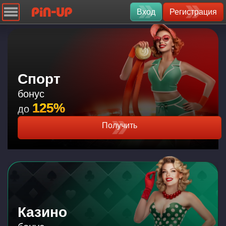
Вход
Регистрация
Спорт
бонус
125%
до
Получить
Казино