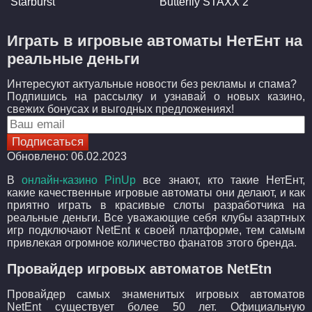
Starburst
Butterfly STAXX 2
Играть в игровые автоматы НетЕнт на
реальные деньги
Интересуют актуальные новости без рекламы и спама?
Подпишись на рассылку и узнавай о новых казино,
свежих бонусах и выгодных предложениях!
Обновлено: 06.02.2023
В
онлайн-казино PinUp
все знают, кто такие НетЕнт,
какие качественные игровые автоматы они делают, и как
приятно играть в красивые слоты разработчика на
реальные деньги. Все уважающие себя клубы азартных
игр подключают NetEnt к своей платформе, тем самым
привлекая огромное количество фанатов этого бренда.
Провайдер игровых автоматов NetEtn
Провайдер самых знаменитых игровых автоматов
NetEnt существует более 50 лет. Официальную