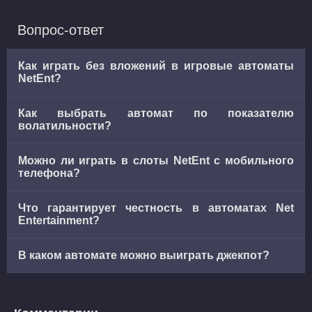
Вопрос-ответ
Как играть без вложений в игровые автоматы
NetEnt?
Как выбрать автомат по показателю
волатильности?
Можно ли играть в слоты NetEnt с мобильного
телефона?
Что гарантирует честность в автоматах Net
Entertainment?
В каком автомате можно выиграть джекпот?