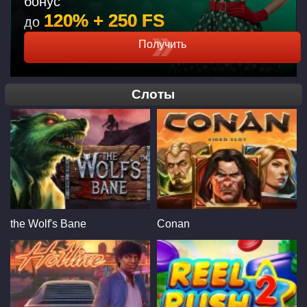
бонус
120% + 250 FS
до
Получить
Слоты
the Wolf's Bane
Conan