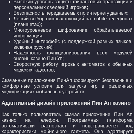
Высокий уровень защиты финансовых транзакций и
персональных сведений игроков;
Безопасность передаваемых по интернету данных;
Легкий выбор нужных функций на mobile телефонах
(планшетах);
Многоуровневое шифрование обрабатываемой
информации;
Удобный интерфейс (с поддержкой разных языков,
включая русский);
Надежность функционирования всех модулей
онлайн казино Пин Уп;
Скоростную работу игровых автоматов в обычных
моделях гаджетов;
Скачанные приложения ПинАп формируют безопасные и
комфортные условия для запуска игр в различных
модификациях мобильных устройств.
Адаптивный дизайн приложений Пин Ап казино
Как только пользователь скачал приложение Пин Ап
казино на телефон. Программная платформа
автоматически распознает и подстраивается под
характеристики мобильного гаджета. Она адаптирует