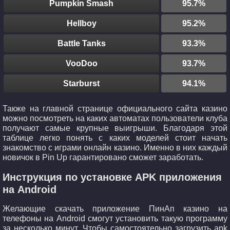
Pumpkin Smash
95.7%
Hellboy
95.2%
Battle Tanks
93.3%
VooDoo
93.7%
Starburst
94.1%
Также на главной странице официального сайта казино
можно посмотреть на каких автоматах пользователи клуба
получают самые крупные выигрыши. Благодаря этой
таблице легко понять с каких моделей стоит начать
знакомство с играми онлайн казино. Именно в них каждый
новичок в Pin Up гарантировано сможет заработать.
Инструкция по установке APK приложения
на Android
Желающие скачать приложение ПинАп казино на
телефоны на Android смогут установить такую программу
за несколько минут. Чтобы самостоятельно загрузить apk