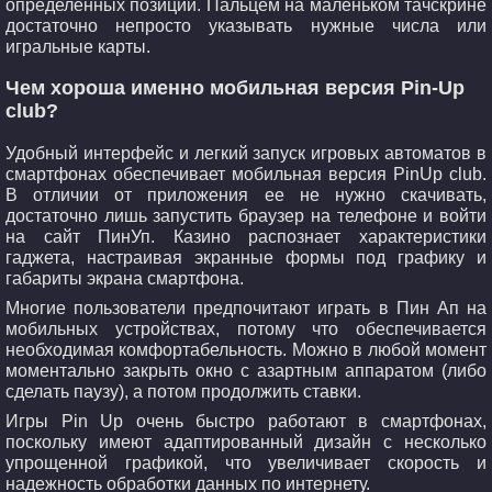
определенных позиций. Пальцем на маленьком тачскрине
достаточно непросто указывать нужные числа или
игральные карты.
Чем хороша именно мобильная версия Pin-Up
club?
Удобный интерфейс и легкий запуск игровых автоматов в
смартфонах обеспечивает мобильная версия PinUp club.
В отличии от приложения ее не нужно скачивать,
достаточно лишь запустить браузер на телефоне и войти
на сайт ПинУп. Казино распознает характеристики
гаджета, настраивая экранные формы под графику и
габариты экрана смартфона.
Многие пользователи предпочитают играть в Пин Ап на
мобильных устройствах, потому что обеспечивается
необходимая комфортабельность. Можно в любой момент
моментально закрыть окно с азартным аппаратом (либо
сделать паузу), а потом продолжить ставки.
Игры Pin Up очень быстро работают в смартфонах,
поскольку имеют адаптированный дизайн с несколько
упрощенной графикой, что увеличивает скорость и
надежность обработки данных по интернету.