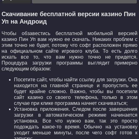
Скачивание бесплатной версии казино Пин
Уп на Андроид
Чтобы обзавестись бесплатной мобильной версией
казино Пин Уп вам нужно ее скачать. Никаких проблем с
этим точно не будет, потому что софт расположен прямо
на официальном сайте игрового клуба. То есть долго
искать все то, что вам нужно точно не придется.
Процедура загрузки программы выглядит примерно
следующим образом:
Посетите сайт, чтобы найти ссылку для загрузки. Она
находится на главной странице и пропустить ее
будет крайне сложно. Важно, чтобы вы посетили
сайт казино со своего телефона, только в этом
случае при клике программа начнет скачиваться;
Установка приложения. Следом после завершения
загрузки в автоматическом режиме начинается
установка. Все что нужно вам, так это просто
подождать какое-то время. Обычно на установку
уходит меньше минуты, после чего софт готов к
запуску;