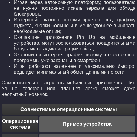
Играя через автономную платформу, пользователю
не нужно постоянно искать зеркала для обхода
блокировок;
Интерфейс казино оптимизируется под графику
гаджета, кнопки больше и в меню удобнее выбирать
необходимые опции;
Скачавшие приложение Pin Up на мобильные
устройства, могут воспользоваться поощрительными
бонусами от администрации сайта;
Экономится интернет трафик, потому-что основные
программы уже закачаны в смартфон;
Игры работают надежнее и максимально быстро,
ведь идет минимальный обмен данными по сети.
Самостоятельно загрузить мобильные приложения Пин
Уп на телефон или планшет легко сможет даже
неопытный новичок.
Совместимые операционные системы
Операционная
Пример устройства
система