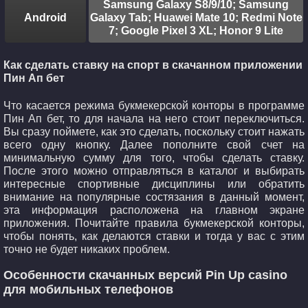
Samsung Galaxy S8/9/10; Samsung
Android
Galaxy Tab; Huawei Mate 10; Redmi Note
7; Google Pixel 3 XL; Honor 9 Lite
Как сделать ставку на спорт в скачанном приложении
Пин Ап бет
Что касается режима букмекерской конторы в программе
Пин Ап бет, то для начала на него стоит переключиться.
Вы сразу поймете, как это сделать, поскольку стоит нажать
всего одну кнопку. Далее пополните свой счет на
минимальную сумму для того, чтобы сделать ставку.
После этого можно отправляться в каталог и выбирать
интересные спортивные дисциплины или обратить
внимание на популярные состязания в данный момент,
эта информация расположена на главном экране
приложения. Почитайте правила букмекерской конторы,
чтобы понять, как делаются ставки и тогда у вас с этим
точно не будет никаких проблем.
Особенности скачанных версий Pin Up casino
для мобильных телефонов