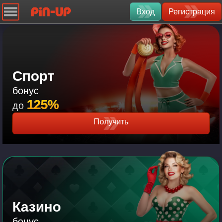
Вход
Регистрация
Спорт
бонус
125%
до
Получить
Казино
бонус