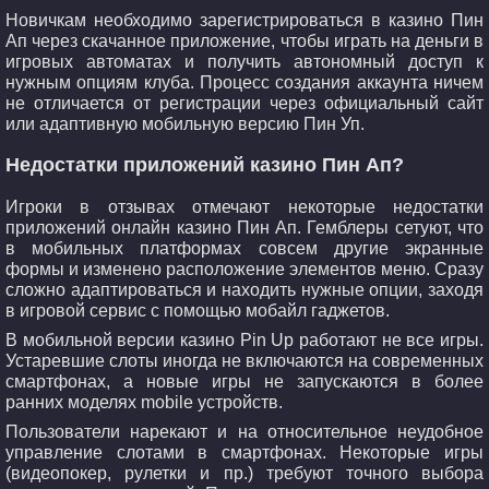
Новичкам необходимо зарегистрироваться в казино Пин
Ап через скачанное приложение, чтобы играть на деньги в
игровых автоматах и получить автономный доступ к
нужным опциям клуба. Процесс создания аккаунта ничем
не отличается от регистрации через официальный сайт
или адаптивную мобильную версию Пин Уп.
Недостатки приложений казино Пин Ап?
Игроки в отзывах отмечают некоторые недостатки
приложений онлайн казино Пин Ап. Гемблеры сетуют, что
в мобильных платформах совсем другие экранные
формы и изменено расположение элементов меню. Сразу
сложно адаптироваться и находить нужные опции, заходя
в игровой сервис с помощью мобайл гаджетов.
В мобильной версии казино Pin Up работают не все игры.
Устаревшие слоты иногда не включаются на современных
смартфонах, а новые игры не запускаются в более
ранних моделях mobile устройств.
Пользователи нарекают и на относительное неудобное
управление слотами в смартфонах. Некоторые игры
(видеопокер, рулетки и пр.) требуют точного выбора