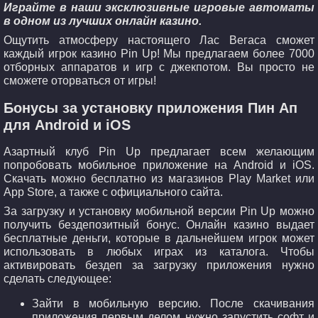
Играйте в наши эксклюзивные игровые автоматы
в одном из лучших онлайн казино.
Ощутить атмосферу настоящего Лас Вегаса сможет
каждый игрок казино Pin Up! Мы предлагаем более 7000
отборных аппаратов и игр с джекпотом. Вы просто не
сможете оторваться от игры!
Бонусы за установку приложения Пин Ап
для Android и iOS
Азартный клуб Pin Up предлагает всем желающим
попробовать мобильное приложение на Android и iOS.
Скачать можно бесплатно из магазинов Play Market или
App Store, а также с официального сайта.
За загрузку и установку мобильной версии Pin Up можно
получить бездепозитный бонус. Онлайн казино выдает
бесплатные деньги, которые в дальнейшем игрок может
использовать в любых играх из каталога. Чтобы
активировать бездеп за загрузку приложения нужно
сделать следующее:
Зайти в мобильную версию. После скачивания
приложения первым делом нужно запустить софт и