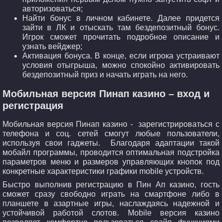
авторизоваться;
Найти бонус в личном кабинете. Далее придется
зайти в ЛК и отыскать там бездепозитный бонус.
Игрок сможет прочитать подробное описание и
узнать вейджер;
Активация бонуса. В конце, если игрока устраивают
условия отыгрыша, можно спокойно активировать
бездепозитный приз и начать играть на него.
Мобильная версия Пинап казино – вход и
регистрация
Мобильная версия Пинап казино - зарегистрироваться с
телефона и соц. сетей смогут любые пользователи,
используя свои гаджеты. Благодаря адаптации такой
мобайл программы, проводится оптимальная подстройка
параметров меню и размеров управляющих кнопок под
конкретные характеристики графики mobile устройств.
Быстро выполнив регистрацию в Пин Ап казино, гость
сможет сразу свободно играть на смартфоне либо в
планшете в азартные игры, наслаждаясь надежной и
устойчивой работой слотов. Mobile версия казино