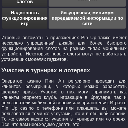
слотов
Надежность
безупречная, минимум
функционирования
передаваемой информации по
игр
сети
Игровые автоматы в приложениях Pin Up также имеют
несколько упрощенный дизайн для более быстрого
функционирования слотов на разных типах мобильных
устройств. Некоторые новые слоты могут не работать в
устаревших моделях гаджетов.
Участие в турнирах и лотереях
Оператор казино Пин Ап регулярно проводит для
клиентов розыгрыши, в которых можно заработать
щедрые призы. Участие в них могут принимать как
клиенты игорного клуба, играющие в браузере, так и
пользователи мобильной версии или приложения. Играя в
Pin Up casino с телефона или планшета, вы можете
пользоваться теми же услугами, что и в обычной версии.
То же самое касается участия в турнирах или лотереях.
Все, что вам необходимо делать, это: