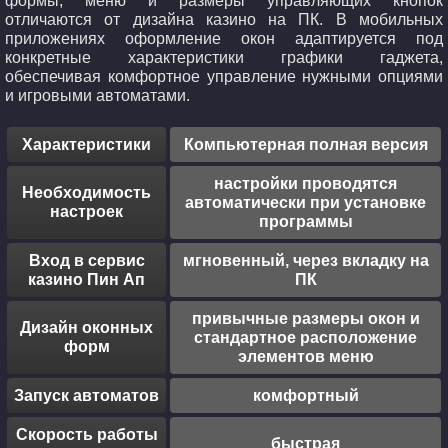
формы, меню и размеры управляющих кнопок
отличаются от дизайна казино на ПК. В мобильных
приложениях оформление окон адаптируется под
конкретные характеристики графики гаджета,
обеспечивая комфортное управление нужными опциями
и игровыми автоматами.
Характеристики
Компьютерная полная версия
настройки проводятся
Необходимость
автоматически при установке
настроек
программы
Вход в сервис
мгновенный, через вкладку на
казино Пин Ап
ПК
привычные размеры окон и
Дизайн оконных
стандартное расположение
форм
элементов меню
Запуск автоматов
комфортный
Скорость работы
быстрая