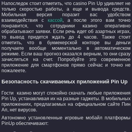
Напоследок стоит отметить, что casino Pin Up удивляет не
только скоростью работы, а еще и вывода средств.
Мобильная версия поразит вас удобством
взаимодействия с
кассой
, а после этого вам точно
понравится, что сотрудники казино оперативно
обрабатывают заявки. Если речь идет об азартных играх,
то вывод придется ждать до 4 часов. Также стоит
отметить, что в букмекерской конторе вы деньги
получаете вообще моментально в автоматическом
режиме. Если ваш прогноз оказался верным, то они сразу
зачисляться на счет. Попробуйте это современное
приложение для смартфонов прямо сейчас и точно не
пожалеете.
Безопасность скачиваемых приложений Pin Up
Гости казино могут спокойно скачать любые приложения
Pin Up, устанавливая их на разные гаджеты. В мобильных
приложениях, предлагаемых на официальном сайте Пин
Ап, нет вирусов.
Автономно установленные игровые мобайл платформы
PinUp обеспечивают: