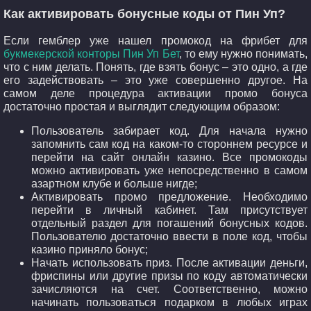
Как активировать бонусные коды от Пин Уп?
Если гемблер уже нашел промокод на фрибет для
букмекерской конторы Пин Уп Бет
, то ему нужно понимать,
что с ним делать. Понять, где взять бонус – это одно, а где
его задействовать – это уже совершенно другое. На
самом деле процедура активации промо бонуса
достаточно простая и выглядит следующим образом:
Пользователь забирает код. Для начала нужно
запомнить сам код на каком-то стороннем ресурсе и
перейти на сайт онлайн казино. Все промокоды
можно активировать уже непосредственно в самом
азартном клубе и больше нигде;
Активировать промо предложение. Необходимо
перейти в личный кабинет. Там присутствует
отдельный раздел для погашений бонусных кодов.
Пользователю достаточно ввести в поле код, чтобы
казино приняло бонус;
Начать использовать приз. После активации деньги,
фриспины или другие призы по коду автоматически
зачисляются на счет. Соответственно, можно
начинать пользоваться подарком в любых играх