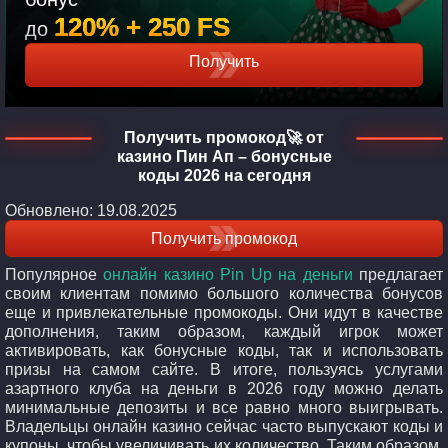
120% + 250 FS
до
Получить
Получить промокод🚀 от
казино Пин Ап – бонусные
коды 2026 на сегодня
Обновлено: 19.08.2025
Получить промокод
Популярное
онлайн казино Pin Up на деньги
предлагает
своим клиентам помимо большого количества бонусов
еще и привлекательные промокоды. Они идут в качестве
дополнения, таким образом, каждый игрок может
активировать, как бонусные коды, так и использовать
призы на самом сайте. В итоге, пользуясь услугами
азартного клуба на деньги в 2026 году можно делать
минимальные депозиты и все равно много выигрывать.
Владельцы онлайн казино сейчас часто выпускают коды и
купоны, чтобы увеличивать их количество. Таким образом,