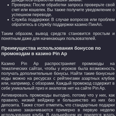
Проверка: После обработки запроса проверьте свой
счет или кошелек. Вы также получите уведомление о
успешном переводе.
Служба поддержки: В случае вопросов или проблем
обратитесь в службу поддержки казино ПинАп.
Таким образом, вывод средств становится простым и
понятным даже для начинающих пользователей.
Преимущества использования бонусов по
промокодам в казино Pin Ap
Казино Pin Ap распространяет промокоды на
тематических сайтах, чтобы у игроков была возможность
получать дополнительные бонусы. Найти такие бонусные
коды можно на ресурсах с рейтингами азартных клубов
или, например, с обзорами. Каждый промокод содержит в
себе уникальный приз и аналогов нет на сайте Pin Ap.
Активировать промокоды выгодно, потому что у них, как
правило, низкий вейджер и большинство из них без
депозита. Также стоит отметить, что стандартные подарки
от казино заканчиваются примерно в первую неделю
использования клуба. В дальнейшем их придется ждать