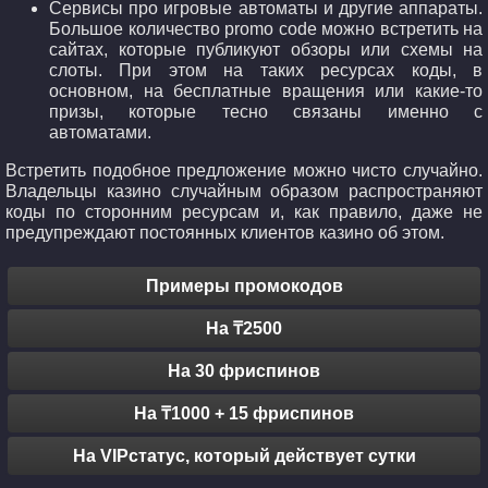
Сервисы про игровые автоматы и другие аппараты.
Большое количество promo code можно встретить на
сайтах, которые публикуют обзоры или схемы на
слоты. При этом на таких ресурсах коды, в
основном, на бесплатные вращения или какие-то
призы, которые тесно связаны именно с
автоматами.
Встретить подобное предложение можно чисто случайно.
Владельцы казино случайным образом распространяют
коды по сторонним ресурсам и, как правило, даже не
предупреждают постоянных клиентов казино об этом.
Примеры промокодов
На ₸2500
На 30 фриспинов
На ₸1000 + 15 фриспинов
На VIPстатус, который действует сутки