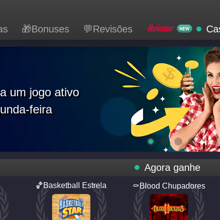
as
🎁Bonuses
💬Revisões
Ca
a um jogo ativo
unda-feira
Agora ganhe
🏀Basketball Estrela
⚰️Blood Chupadores