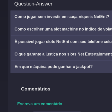
Question-Answer
Como jogar sem investir em caça-níqueis NetEnt?
Como escolher uma slot machine no índice de volat
É possível jogar slots NetEnt com seu telefone celu
O que garante a justiça nos slots Net Entertainmen
Em que máquina pode ganhar o jackpot?
Comentários
Escreva um comentário