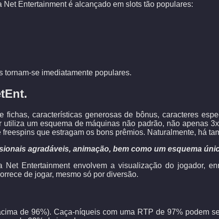
a Net Entertainment é alcançado em slots tão populares:
ts tornam-se imediatamente populares.
tEnt.
fichas, características generosas de bônus, caracteres especi
r utiliza um esquema de máquinas não padrão, não apenas 3x
 e freespins que estragam os bons prêmios. Naturalmente, há t
ensionais agradáveis, animação, bem como um esquema úni
 Net Entertainment envolvem a visualização do jogador, en
orrece de jogar, mesmo só por diversão.
 (acima de 96%). Caça-níqueis com uma RTP de 97% podem ser 