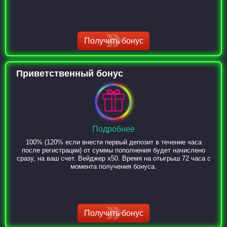
Получить бонус
Приветственный бонус
Подробнее
100% (120% если внести первый депозит в течение часа
после регистрации) от суммы пополнения будет начислено
сразу, на ваш счет. Вейджер х50. Время на отыгрыш 72 часа с
момента получения бонуса.
Получить бонус