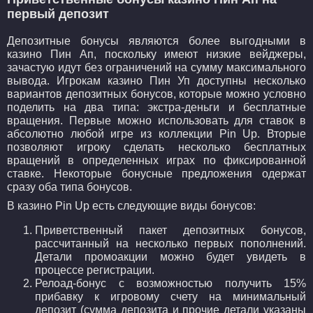
первый депозит
Депозитные бонусы являются более выгодными в
казино Пин Ап, поскольку имеют низкие вейджеры,
зачастую идут без ограничений на сумму максимального
вывода. Игрокам казино Пин Уп доступны несколько
вариантов депозитных бонусов, которые можно условно
поделить на два типа: экстра-деньги и бесплатные
вращения. Первые можно использовать для ставок в
абсолютно любой игре из коллекции Pin Up. Вторые
позволяют игроку сделать несколько бесплатных
вращений в определенных играх по фиксированной
ставке. Некоторые бонусные предложения одержат
сразу оба типа бонусов.
В казино Pin Up есть следующие виды бонусов:
Приветственный пакет депозитных бонусов,
рассчитанный на несколько первых пополнений.
Детали промоакции можно будет увидеть в
процессе регистрации.
Релоад-бонус с возможностью получить 15%
прибавку к игровому счету на минимальный
депозит (сумма депозита и прочие детали указаны