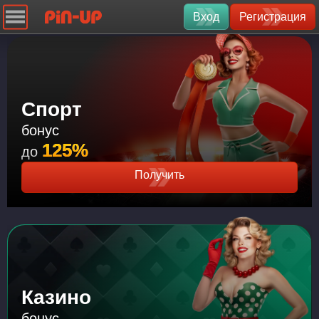
Вход
Регистрация
Спорт
бонус
125%
до
Получить
Казино
бонус