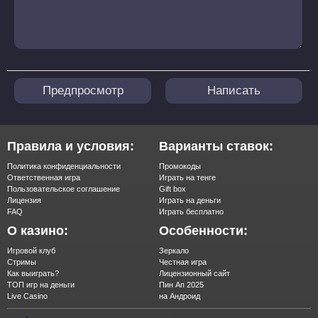
Правила и условия:
Варианты ставок:
Политика конфиденциальности
Промокоды
Ответственная игра
Играть на тенге
Пользовательское соглашение
Gift box
Лицензия
Играть на деньги
FAQ
Играть бесплатно
О казино:
Особенности:
Игровой клуб
Зеркало
Стримы
Честная игра
Как выиграть?
Лицензионный сайт
ТОП игр на деньги
Пин Ап 2025
Live Casino
на Андроид