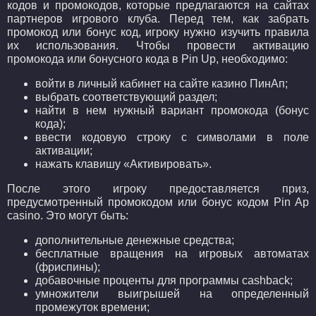
кодов и промокодов, которые предлагаются на сайтах
партнеров игрового клуба. Перед тем, как забрать
промокод или бонус код, игроку нужно изучить правила
их использования. Чтобы провести активацию
промокода или бонусного кода в Pin Up, необходимо:
войти в личный кабинет на сайте казино ПинАп;
выбрать соответствующий раздел;
найти в нем нужный вариант промокода (бонус
кода);
ввести кодовую строку с символами в поле
активации;
нажать клавишу «Активировать».
После этого игроку предоставляется приз,
предусмотренный промокодом или бонус кодом Pin Ap
casino. Это могут быть:
дополнительные денежные средства;
бесплатные вращения на игровых автоматах
(фриспины);
добавочные проценты для программы cashback;
умножители выигрышей на определенный
промежуток времени;