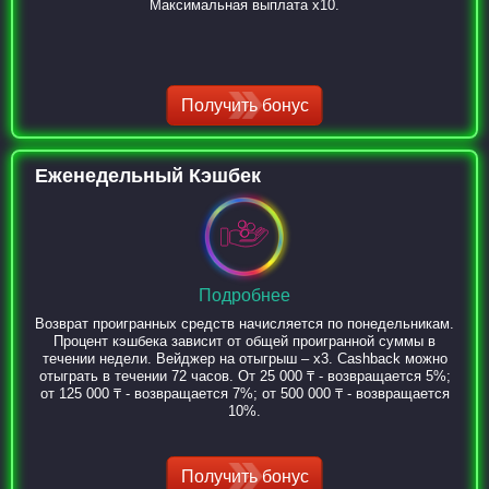
Максимальная выплата x10.
Получить бонус
Еженедельный Кэшбек
Подробнее
Возврат проигранных средств начисляется по понедельникам.
Процент кэшбека зависит от общей проигранной суммы в
течении недели. Вейджер на отыгрыш – x3. Cashback можно
отыграть в течении 72 часов. От 25 000 ₸ - возвращается 5%;
от 125 000 ₸ - возвращается 7%; от 500 000 ₸ - возвращается
10%.
Получить бонус