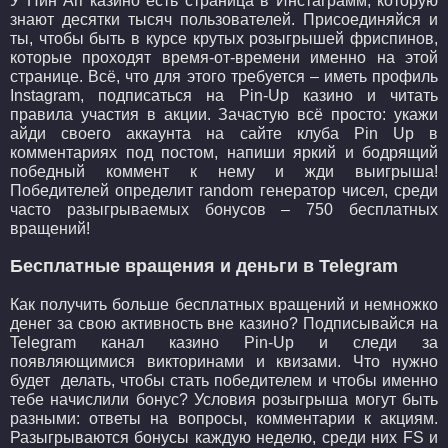
У Пин Ап казино есть страница в Инстаграмм, которую
знают десятки тысяч пользователей. Присоединяйся и
ты, чтобы быть в курсе крутых розыгрышей фриспинов,
которые проходят время-от-времени именно на этой
странице. Всё, что для этого требуется – иметь профиль
Instagram, подписаться на Pin-Up казино и читать
правила участия в акции. Зачастую всё просто: укажи
айди своего аккаунта на сайте клуба Pin Up в
комментариях под постом, напиши яркий и бодрящий
победный коммент к нему и жди выигрыша!
Победителей определит random генератор чисел, среди
часто разыгрываемых бонусов – 750 бесплатных
вращений!
Бесплатные вращения и деньги в Telegram
Как получить больше бесплатных вращений и немножко
денег за свою активность вне казино? Подписывайся на
Telegram канал казино Pin-Up и следи за
появляющимися викторинами и квизами. Что нужно
будет делать, чтобы стать победителем и чтобы именно
тебе начислили бонус? Условия розыгрыша могут быть
разными: ответы на вопросы, комментарии к акциям.
Разыгрываются бонусы каждую неделю, среди них FS и