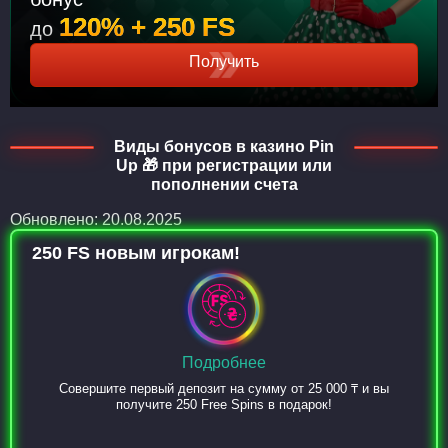
120% + 250 FS
до
Получить
Виды бонусов в казино Pin
Up 🎁 при регистрации или
пополнении счета
Обновлено: 20.08.2025
250 FS новым игрокам!
Подробнее
Совершите первый депозит на сумму от 25 000 ₸ и вы
получите 250 Free Spins в подарок!