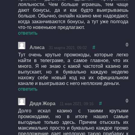
лояльности. Чем больше играешь, тем чаще
дают бонусы, да и как будто выигрываешь
больше. Обычно, онлайн казино мне надоедают,
когда заканчиваются бонусы, а тут уже полгода
что-то новенькое предлагают.
ответить
0
Алиса
#
31 марта 2021, 09:02
Тут очень крутые промокоды, которые легко
найти в телеграме, а самое главное, что их
много. Я не знаю с какой частотой казино их
выпускает, но я буквально каждую неделю
нахожу себе новый код на их официальном
канале и выигрываю с него неплохие деньги.
ответить
0
Дядя Жора
#
11 мая 2021, 09:16
Долго искал казино с такими крутыми
промокодами, но в итоге нашел самые
выгодные только здесь. Причем отыскать их
максимально просто и буквально каждое промо
предложение дает неплохую такую прибавку к