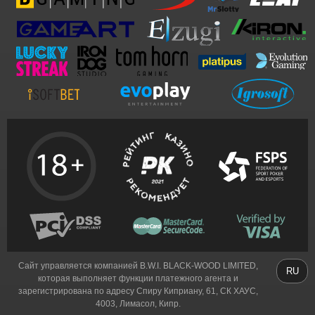
Сайт управляется компанией B.W.I. BLACK-WOOD LIMITED,
RU
которая выполняет функции платежного агента и
зарегистрирована по адресу Спиру Киприану, 61, СК ХАУС,
4003, Лимасол, Кипр.