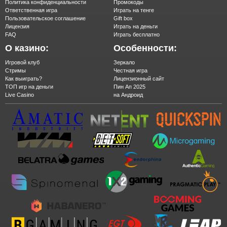
Политика конфиденциальности
Промокоды
Ответственная игра
Играть на тенге
Пользовательское соглашение
Gift box
Лицензия
Играть на деньги
FAQ
Играть бесплатно
О казино:
Особенности:
Игровой клуб
Зеркало
Стримы
Честная игра
Как выиграть?
Лицензионный сайт
ТОП игр на деньги
Пин Ап 2025
Live Casino
на Андроид