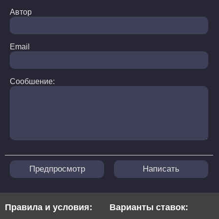
Автор
Email
Сообшение:
Правила и условия:
Варианты ставок: