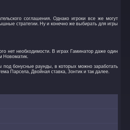
ельского соглашения. Однако игроки все же могут
ышные стратегии. Ну и конечно же выбирать для игры
ого нет необходимости. В играх Гаминатор даже один
м Новоматик.
ны под бонусные раунды, в которых можно заработать
ема Парсела, Двойная ставка, Зонтик и так далее.