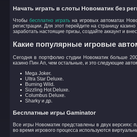
Начать играть в слоты Новоматик без ре
Чтобы
бесплатно играть
на игровых автоматах Ново
регистрации. Для этот перейдите на страницу казин
заработать настоящие призы, создайте аккаунт и вне
Какие популярные игровые авто
Сегодня в портфолио студии Новоматик больше 200
казино Пин Ап, чем остальные, и это следующие авто
Mega Joker.
Ultra Star Deluxe.
Burning Wild.
Sizzling Hot Deluxe.
Columbus Deluxe.
Sharky и др.
Бесплатные игры Gaminator
Все игры Новоматик представлены в двух версиях: п
во время игрового процесса используются виртуальн