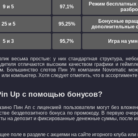
Режим бесплатных с
9 и 5
97,1%
разбро
Бонусные враще
25 и 5
95,25%
дополнительные си
5 и 3
95,7%
Игра на умн
тик весьма простые: у них стандартная структура, неб
ителя отличаются высоким качеством графики и геймпл
. Большинство слотов Пин Уп компании Novomatic можно
 или компьютер. Хотя следует отметить, что в ассортимент
 Pin Up с помощью бонусов?
азино Пин Ап с лицензией пользователи могут без вложени
стве бездепозитного бонуса по промокоду. В первую оче
нты на депозит и фиксированные денежные суммы, после их
щее поле в разделе с акциями на сайте игорного клуба или