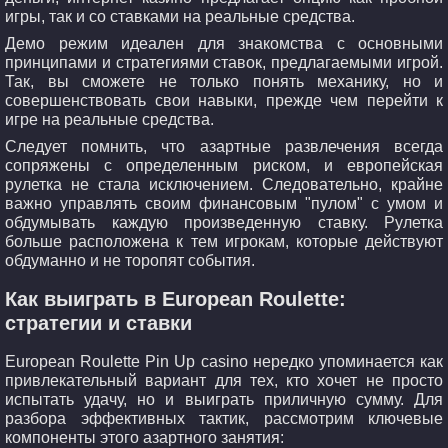
игры, так и со ставками на реальные средства.
Демо режим идеален для знакомства с основными
принципами и стратегиями ставок, предлагаемыми игрой.
Так, вы сможете не только понять механику, но и
совершенствовать свои навыки, прежде чем перейти к
игре на реальные средства.
Следует помнить, что азартные развлечения всегда
сопряжены с определенным риском, и европейская
рулетка не стала исключением. Следовательно, крайне
важно управлять своим финансовым "пулом" с умом и
обдумывать каждую произведенную ставку. Рулетка
больше расположена к тем игрокам, которые действуют
обдуманно и не торопят события.
Как выиграть в European Roulette:
стратегии и ставки
European Roulette Pin Up casino нередко упоминается как
привлекательный вариант для тех, кто хочет не просто
испытать удачу, но и выиграть приличную сумму. Для
разбора эффективных тактик, рассмотрим ключевые
компоненты этого азартного занятия: