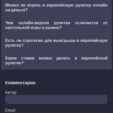
Можно ли играть в европейскую рулетку онлайн
на деньги?
Чем онлайн-версия рулетки отличается от
настольной игры в казино?
Есть ли стратегии для выигрыша в европейскую
рулетку?
Какие ставки можно делать в европейской
рулетке?
Комментарии
Автор
Email