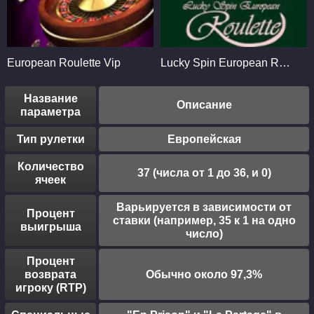
European Roulette Vip
Lucky Spin European Roulette
Название
Описание
параметра
Тип рулетки
Европейская
Количество
37 (числа от 1 до 36, и 0)
ячеек
Варьируется в зависимости от
Процент
ставки (например, 35 к 1 на одно
выигрыша
число)
Процент
возврата
Обычно около 97,3%
игроку (RTP)