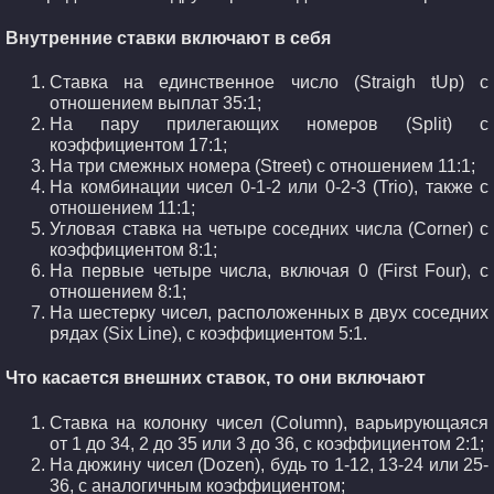
Внутренние ставки включают в себя
Ставка на единственное число (Straigh tUp) с
отношением выплат 35:1;
На пару прилегающих номеров (Split) с
коэффициентом 17:1;
На три смежных номера (Street) с отношением 11:1;
На комбинации чисел 0-1-2 или 0-2-3 (Trio), также с
отношением 11:1;
Угловая ставка на четыре соседних числа (Corner) с
коэффициентом 8:1;
На первые четыре числа, включая 0 (First Four), с
отношением 8:1;
На шестерку чисел, расположенных в двух соседних
рядах (Six Line), с коэффициентом 5:1.
Что касается внешних ставок, то они включают
Ставка на колонку чисел (Column), варьирующаяся
от 1 до 34, 2 до 35 или 3 до 36, с коэффициентом 2:1;
На дюжину чисел (Dozen), будь то 1-12, 13-24 или 25-
36, с аналогичным коэффициентом;