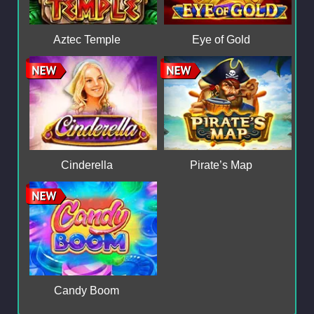
Aztec Temple
Eye of Gold
Cinderella
Pirate’s Map
Candy Boom