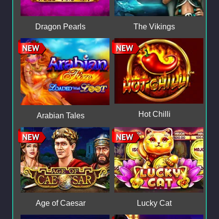
Dragon Pearls
The Vikings
0
0
0
0
0
0
0
0
0
0
0
0
0
0
0
0
0
0
0
0
0
0
0
0
Hot Chilli
Arabian Tales
Age of Caesar
Lucky Cat