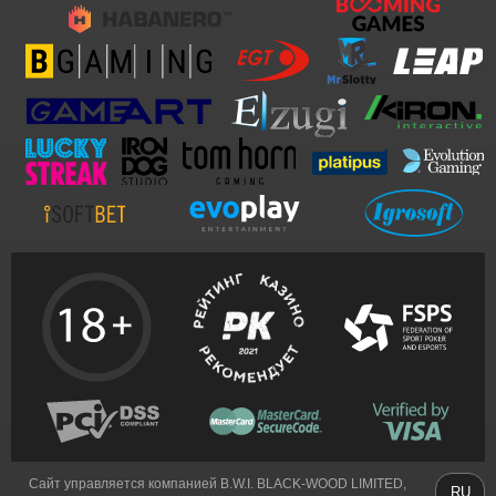
Сайт управляется компанией B.W.I. BLACK-WOOD LIMITED,
RU