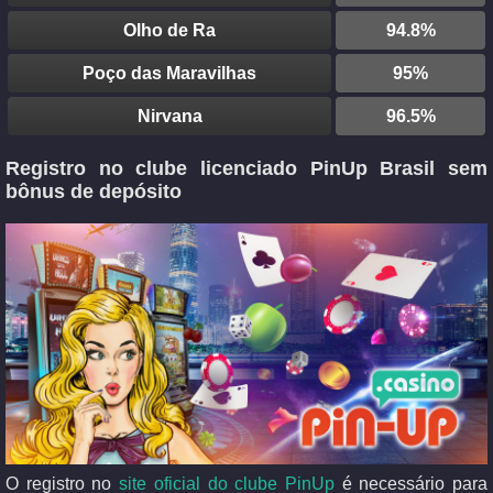
Olho de Ra
94.8%
Poço das Maravilhas
95%
Nirvana
96.5%
Registro no clube licenciado PinUp Brasil sem
bônus de depósito
O registro no
site oficial do clube PinUp
é necessário para