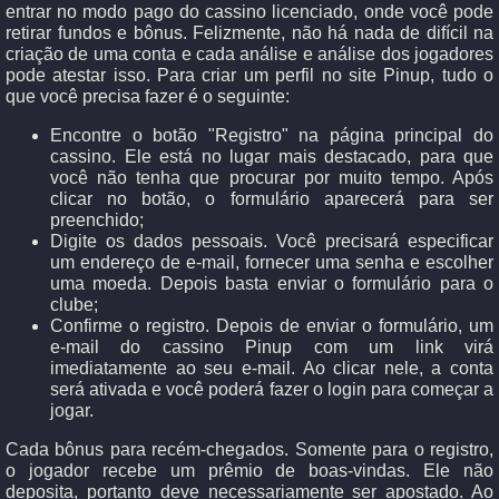
entrar no modo pago do cassino licenciado, onde você pode
retirar fundos e bônus. Felizmente, não há nada de difícil na
criação de uma conta e cada análise e análise dos jogadores
pode atestar isso. Para criar um perfil no site Pinup, tudo o
que você precisa fazer é o seguinte:
Encontre o botão "Registro" na página principal do
cassino. Ele está no lugar mais destacado, para que
você não tenha que procurar por muito tempo. Após
clicar no botão, o formulário aparecerá para ser
preenchido;
Digite os dados pessoais. Você precisará especificar
um endereço de e-mail, fornecer uma senha e escolher
uma moeda. Depois basta enviar o formulário para o
clube;
Confirme o registro. Depois de enviar o formulário, um
e-mail do cassino Pinup com um link virá
imediatamente ao seu e-mail. Ao clicar nele, a conta
será ativada e você poderá fazer o login para começar a
jogar.
Cada bônus para recém-chegados. Somente para o registro,
o jogador recebe um prêmio de boas-vindas. Ele não
deposita, portanto deve necessariamente ser apostado. Ao