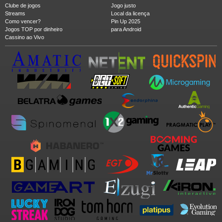
Clube de jogos
Jogo justo
Streams
Local da licença
Como vencer?
Pin Up 2025
Jogos TOP por dinheiro
para Android
Cassino ao Vivo