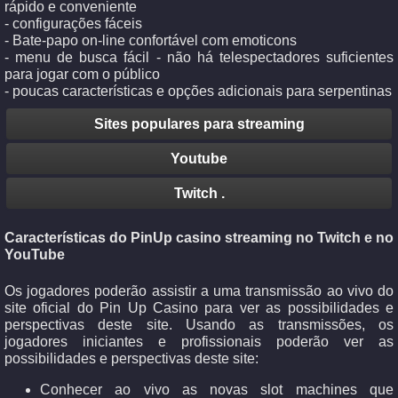
rápido e conveniente
- configurações fáceis
- Bate-papo on-line confortável com emoticons
- menu de busca fácil - não há telespectadores suficientes
para jogar com o público
- poucas características e opções adicionais para serpentinas
Sites populares para streaming
Youtube
Twitch .
Características do PinUp casino streaming no Twitch e no
YouTube
Os jogadores poderão assistir a uma transmissão ao vivo do
site oficial do Pin Up Casino para ver as possibilidades e
perspectivas deste site. Usando as transmissões, os
jogadores iniciantes e profissionais poderão ver as
possibilidades e perspectivas deste site:
Conhecer ao vivo as novas slot machines que