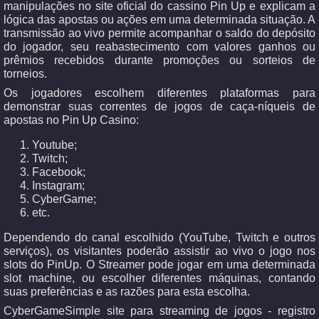
manipulações no site oficial do cassino Pin Up e explicam a
lógica das apostas ou ações em uma determinada situação. A
transmissão ao vivo permite acompanhar o saldo do depósito
do jogador, seu reabastecimento com valores ganhos ou
prêmios recebidos durante promoções ou sorteios de
torneios.
Os jogadores escolhem diferentes plataformas para
demonstrar suas correntes de jogos de caça-níqueis de
apostas no Pin Up Casino:
Youtube;
Twitch;
Facebook;
Instagram;
CyberGame;
etc.
Dependendo do canal escolhido (YouTube, Twitch e outros
serviços), os visitantes poderão assistir ao vivo o jogo nos
slots do PinUp. O Streamer pode jogar em uma determinada
slot machine, ou escolher diferentes máquinas, contando
suas preferências e as razões para esta escolha.
CyberGameSimple site para streaming de jogos - registro