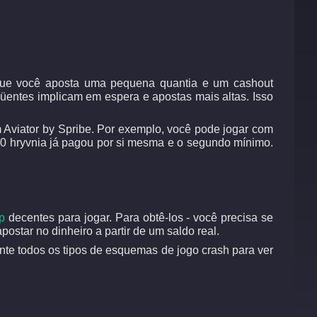
a que você aposta uma pequena quantia e um cashout
üentes implicam em espera e apostas mais altas. Isso
 Aviator by Spribe. Por exemplo, você pode jogar com
 10 hryvnia já pagou por si mesma e o segundo mínimo.
p
decentes para jogar. Para obtê-los - você precisa se
postar no dinheiro a partir de um saldo real.
nte todos os tipos de esquemas de jogo crash para ver