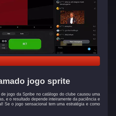
lamado jogo sprite
o de jogo da Spribe no catálogo do clube causou uma
s, e o resultado depende inteiramente da paciência e
al! Se o jogo sensacional tem uma estratégia e como