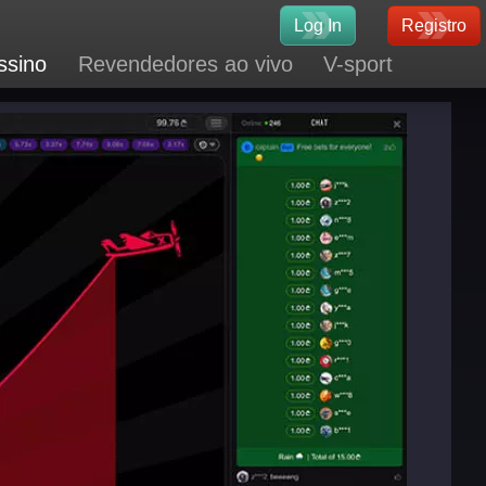
Log In
Registro
ssino
Revendedores ao vivo
V-sport