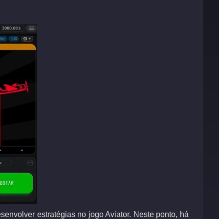
senvolver estratégias no jogo Aviator. Neste ponto, há