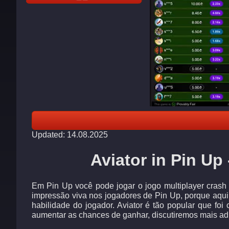
Updated: 14.08.2025
Aviator in Pin Up
Em Pin Up você pode jogar o jogo multiplayer crash
impressão viva nos jogadores de Pin Up, porque aqui
habilidade do jogador. Aviator é tão popular que f
aumentar as chances de ganhar, discutiremos mais ad