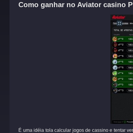
Como ganhar no Aviator casino P
É uma idéia tola calcular jogos de cassino e tentar v