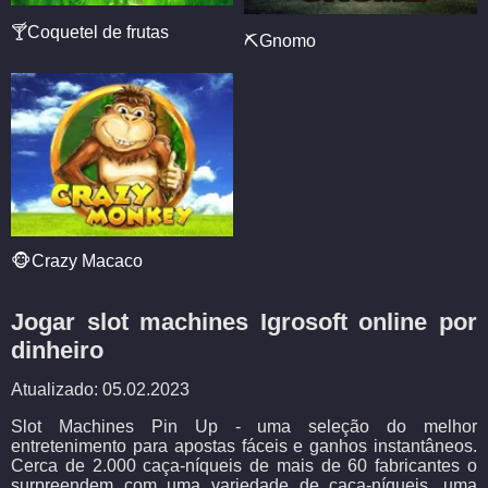
🍸Coquetel de frutas
⛏Gnomo
🐵Crazy Macaco
Jogar slot machines Igrosoft online por
dinheiro
Atualizado: 05.02.2023
Slot Machines Pin Up - uma seleção do melhor
entretenimento para apostas fáceis e ganhos instantâneos.
Cerca de 2.000 caça-níqueis de mais de 60 fabricantes o
surpreendem com uma variedade de caça-níqueis, uma