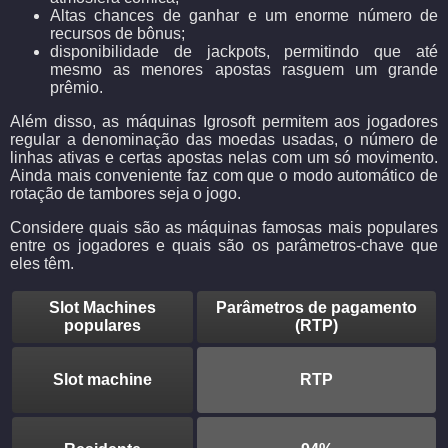
Altas chances de ganhar e um enorme número de
recursos de bônus;
disponibilidade de jackpots, permitindo que até
mesmo as menores apostas rasguem um grande
prêmio.
Além disso, as máquinas Igrosoft permitem aos jogadores
regular a denominação das moedas usadas, o número de
linhas ativas e certas apostas nelas com um só movimento.
Ainda mais conveniente faz com que o modo automático de
rotação de tambores seja o jogo.
Considere quais são as máquinas famosas mais populares
entre os jogadores e quais são os parâmetros-chave que
eles têm.
Slot Machines
Parâmetros de pagamento
populares
(RTP)
Slot machine
RTP