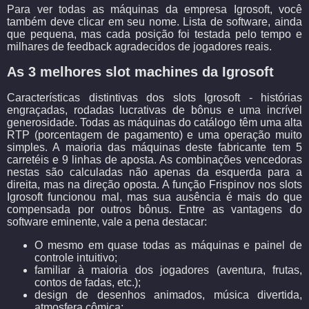
Para ver todas as máquinas da empresa Igrosoft, você
também deve clicar em seu nome. Lista de software, ainda
que pequena, mas cada posição foi testada pelo tempo e
milhares de feedback agradecidos de jogadores reais.
As 3 melhores slot machines da Igrosoft
Características distintivas dos slots Igrosoft - histórias
engraçadas, rodadas lucrativas de bônus e uma incrível
generosidade. Todas as máquinas do catálogo têm uma alta
RTP (porcentagem de pagamento) e uma operação muito
simples. A maioria das máquinas deste fabricante tem 5
carretéis e 9 linhas de aposta. As combinações vencedoras
nestas são calculadas não apenas da esquerda para a
direita, mas na direção oposta. A função Frispinov nos slots
Igrosoft funcionou mal, mas sua ausência é mais do que
compensada por outros bônus. Entre as vantagens do
software eminente, vale a pena destacar:
O mesmo em quase todas as máquinas e painel de
controle intuitivo;
familiar à maioria dos jogadores (aventura, frutas,
contos de fadas, etc.);
design de desenhos animados, música divertida,
atmosfera cômica;