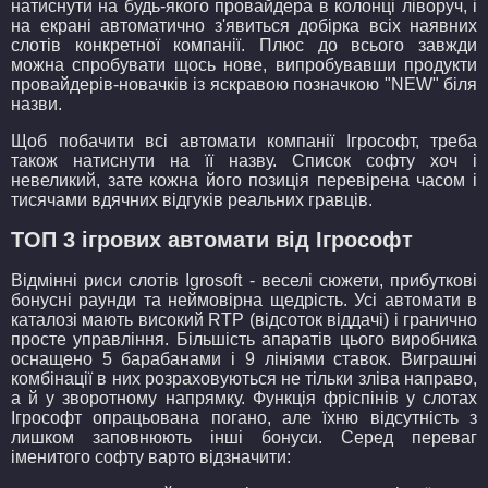
натиснути на будь-якого провайдера в колонці ліворуч, і
на екрані автоматично з'явиться добірка всіх наявних
слотів конкретної компанії. Плюс до всього завжди
можна спробувати щось нове, випробувавши продукти
провайдерів-новачків із яскравою позначкою "NEW" біля
назви.
Щоб побачити всі автомати компанії Ігрософт, треба
також натиснути на її назву. Список софту хоч і
невеликий, зате кожна його позиція перевірена часом і
тисячами вдячних відгуків реальних гравців.
ТОП 3 ігрових автомати від Ігрософт
Відмінні риси слотів Igrosoft - веселі сюжети, прибуткові
бонусні раунди та неймовірна щедрість. Усі автомати в
каталозі мають високий RTP (відсоток віддачі) і гранично
просте управління. Більшість апаратів цього виробника
оснащено 5 барабанами і 9 лініями ставок. Виграшні
комбінації в них розраховуються не тільки зліва направо,
а й у зворотному напрямку. Функція фріспінів у слотах
Ігрософт опрацьована погано, але їхню відсутність з
лишком заповнюють інші бонуси. Серед переваг
іменитого софту варто відзначити: