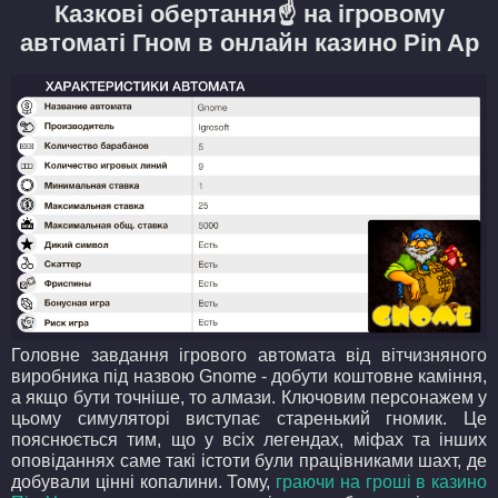
Казкові обертання☝️ на ігровому
автоматі Гном в онлайн казино Pin Ap
Головне завдання ігрового автомата від вітчизняного
виробника під назвою Gnome - добути коштовне каміння,
а якщо бути точніше, то алмази. Ключовим персонажем у
цьому симуляторі виступає старенький гномик. Це
пояснюється тим, що у всіх легендах, міфах та інших
оповіданнях саме такі істоти були працівниками шахт, де
добували цінні копалини. Тому,
граючи на гроші в казино