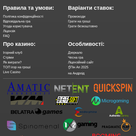
Правила та умови:
Варіанти ставок:
Політика конфіденційності
Промокоди
Відповідальна гра
Грати на гроші
Угода користувача
Грати безкоштовно
Ліцензія
FAQ
Про казино:
Особливості:
Ігорний клуб
Дзеркало
Стріми
Чесна гра
Як виграти?
Ліцензійний сайт
ТОП ігор на гроші
☝️Пін Ап 2025
Live Casino
на Андроід