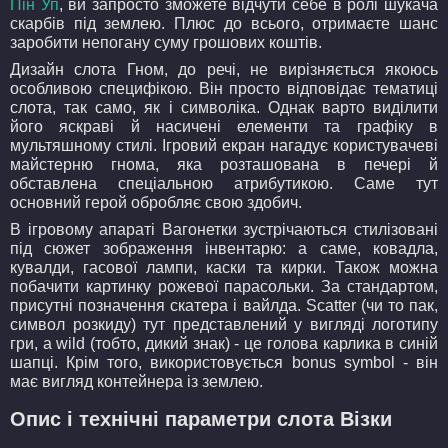
Пін Уп
, ви запросто зможете відчути себе в ролі шукача
скарбів під землею. Плюс до всього, отримаєте шанс
заробити непогану суму грошових коштів.
Дизайн слота Гном, до речі, не вирізняється якоюсь
особливою специфікою. Він просто відповідає тематиці
слота, так само, як і символіка. Однак варто виділити
його яскраві й насичені елементи та графіку в
мультяшному стилі. Ігровий екран нагадує користувачеві
майстерню гнома, яка розташована в печері й
обставлена спеціальною атрибутикою. Саме тут
основний герой обробляє свою здобич.
В ігровому апараті Вагонетки зустрічаються стилізовані
під сюжет зображення інвентарю: а саме, ковадла,
кувалди, гасової лампи, каски та кирки. Також можна
побачити картинку рожевої парасольки. За стандартом,
присутні позначення скатера і вайлда. Scatter (чи то пак,
символ розкиду) тут представлений у вигляді логотипу
гри, а wild (тобто, дикий знак) - це голова карлика в синій
шапці. Крім того, використовується bonus symbol - він
має вигляд контейнера із землею.
Опис і технічні параметри слота Візки