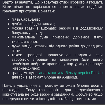
Варто зазначити, що характеристики ігрового автомата
Візки нічим не вирізняються з-поміж інших подібних
гральних пристроїв. Вони такі:
п'ять барабанів;
дев'ять ліній для виплат;
можна грати в automatic режимі і в додатковому
бонусному раунді;
максимальна сума призових дорівнює п'яти
тисячам монет;
дуже вигідні ставки: від одного рубля до двадцяти
п'яти;
також гравцеві пропонується подвоїти свій
заробіток, зігравши на множення (для цього
необхідно вибрати правильну карту, яку пропонує
інтернет-дилер);
гравці можуть
завантажити мобільну версію Pin Up
для гри в автомат Gnome на Андроїді.
Панель управління в ігровому автоматі Gnome досить
нескладна. Тому гра навіть для недосвідченого
користувача не буде важким завданням. Особливо якщо
попередньо вивчити інструкції та таблиці з виплатами.