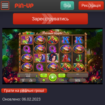
Вхід
Реєстрація
Зареєструватись
Грати на реальні гроші
Оновлено: 06.02.2023