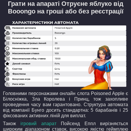
Грати на апараті Отруєне яблуко від
Booongo на гроші або без реєстрації
Головними персонажами онлайн слота Poisoned Apple є
Білосніжка, Зла Королева і Принц, тож захопливе
проведення часу вам гарантовано. Структура автомата
від компанії Бунго досить стандартна: 5 барабанів і 25
фіксованих активних ліній для виплат.
Також
ігровий апарат
Пойсенд Еппл вирізняється
широким діапазоном ставок, високою якістю геймплею