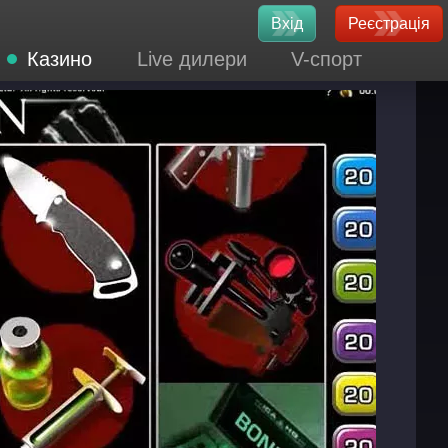
Вхід
Реєстрація
Казино
Live дилери
V-спорт