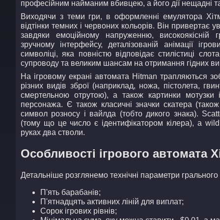
професійним найманим вбивцею, а його дії нещадні т
Виходячи з теми гри, в оформленні емулятора Хі
відтінки темних і червоних кольорів. Він привертає ув
завдяки емоційному напруженню, високоякісній г
зручному інтерфейсу, деталізованій анімації ігров
символіці, яка повністю відповідає стилістиці сло
супроводу та великим шансам на отримання гідних ви
На ігровому екрані автомата Hitman трапляються зо
різних видів зброї (наприклад, ножа, пістолета, гви
смертельною отрутою), а також картинки мотузки і
персонажа. Є також класичні значки скатера (також
символ розносу і вайлда (тобто дикого знака). Scat
(тому що це число є ідентифікатором кілера), а wil
руках два стволи.
Особливості ігрового автомата Х
Детальніше розглянемо технічні параметри грального 
П'ять барабанів;
П'ятнадцять активних ліній для виплат;
Сорок ігрових рівнів;