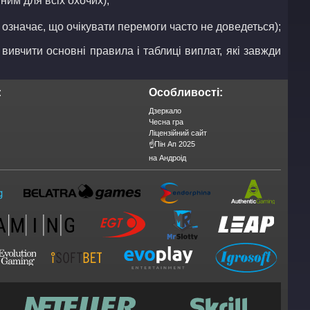
ним для всіх охочих);
означає, що очікувати перемоги часто не доведеться);
 вивчити основні правила і таблиці виплат, які завжди
:
Особливості:
Дзеркало
Чесна гра
Ліцензійний сайт
☝️Пін Ап 2025
на Андроід