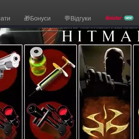
мати
🎁Бонуси
💬Відгуки