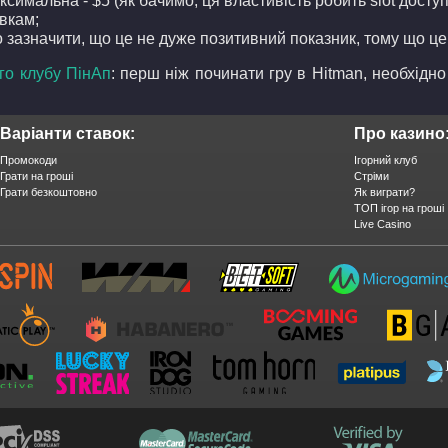
ксимальна - $5 (як бачимо, ця властивість робить slot доступ
вкам;
 зазначити, що це не дуже позитивний показник, тому що це 
ого клубу ПінАп
: перш ніж починати гру в Hitman, необхідно
Варіанти ставок:
Про казино
Промокоди
Ігорний клуб
Грати на гроші
Стріми
Грати безкоштовно
Як виграти?
ТОП ігор на гроші
Live Casino