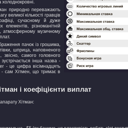
а холоднокровні.
тман природно переважають
агу великої кількості гравців
рафіці, сучасному й дуже
их елементів, різноманітній
та, атмосферному музичному
плат.
браження пачок із грошима,
нтівки, шприца, наповненого
, звісно, самого головного
 зустрічається інша назва -
ter - це цифра вісімнадцять
d - сам Хітмен, що тримає в
ітман і коефіцієнти виплат
апарату Хітман: