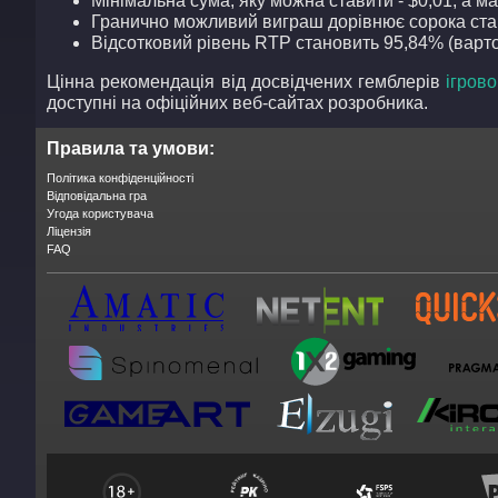
Мінімальна сума, яку можна ставити - $0,01, а ма
Гранично можливий виграш дорівнює сорока ста
Відсотковий рівень RTP становить 95,84% (варто
Цінна рекомендація від досвідчених гемблерів
ігров
доступні на офіційних веб-сайтах розробника.
Правила та умови:
Політика конфіденційності
Відповідальна гра
Угода користувача
Ліцензія
FAQ