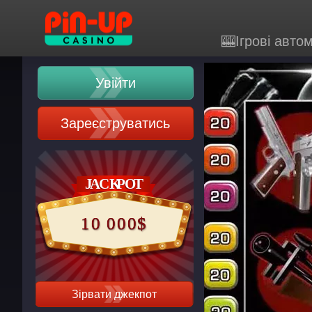
🎰Ігрові авто
Увійти
Зареєструватись
10 000$
Зірвати джекпот