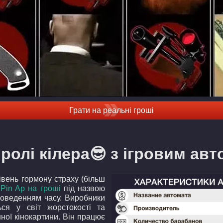
Грати на реальні гроші
 ролі кілера😎 з ігровим ав
рівень гормону страху (більш
 Pin Ap на гроші
під назвою
роведенням часу. Виробники
ся у світ жорстокості та
ної кінокартини. Він працює