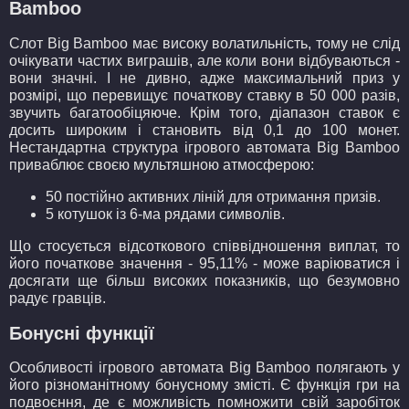
Bamboo
Слот Big Bamboo має високу волатильність, тому не слід
очікувати частих виграшів, але коли вони відбуваються -
вони значні. І не дивно, адже максимальний приз у
розмірі, що перевищує початкову ставку в 50 000 разів,
звучить багатообіцяюче. Крім того, діапазон ставок є
досить широким і становить від 0,1 до 100 монет.
Нестандартна структура ігрового автомата Big Bamboo
приваблює своєю мультяшною атмосферою:
50 постійно активних ліній для отримання призів.
5 котушок із 6-ма рядами символів.
Що стосується відсоткового співвідношення виплат, то
його початкове значення - 95,11% - може варіюватися і
досягати ще більш високих показників, що безумовно
радує гравців.
Бонусні функції
Особливості ігрового автомата Big Bamboo полягають у
його різноманітному бонусному змісті. Є функція гри на
подвоєння, де є можливість помножити свій заробіток