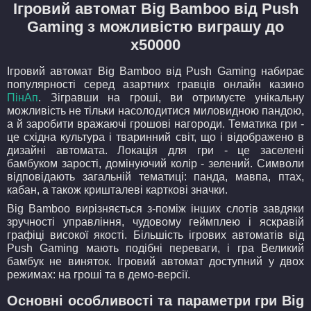
Ігровий автомат Big Bamboo від Push
Gaming з можливістю виграшу до
x50000
Ігровий автомат Big Bamboo від Push Gaming набирає
популярності серед азартних гравців онлайн казино
ПінАп
. Зігравши на гроші, ви отримуєте унікальну
можливість не тільки насолодитися миловидною пандою,
а й заробити вражаючі грошові нагороди. Тематика гри -
це східна культура і тваринний світ, що і відображено в
дизайні автомата. Локація для гри - це заселені
бамбуком зарості, домінуючий колір - зелений. Символи
відповідають загальній тематиці: панда, мавпа, птах,
кабан, а також кришталеві карткові значки.
Big Bamboo вирізняється з-поміж інших слотів завдяки
зручності управління, чудовому геймплею і яскравій
графіці високої якості. Більшість ігрових автоматів від
Push Gaming мають подібні переваги, і гра Великий
бамбук не виняток. Ігровий автомат доступний у двох
режимах: на гроші та в демо-версії.
Основні особливості та параметри гри Big