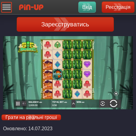
Вхід
Реєстрація
Зареєструватись
Грати на реальні гроші
Оновлено: 14.07.2023