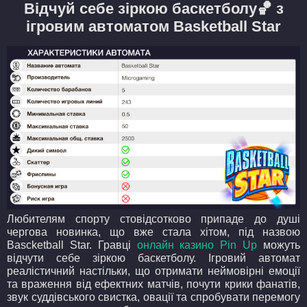
Відчуй себе зіркою баскетболу🏀 з
ігровим автоматом Basketball Star
Любителям спорту стовідсотково припаде до душі
чергова новинка, що вже стала хітом, під назвою
Bascketball Star. Гравці
онлайн казино Pin Up
можуть
відчути себе зіркою баскетболу. Ігровий автомат
реалістичний настільки, що отримати неймовірні емоції
та враження від ефектних матчів, почути крики фанатів,
звук суддівського свистка, овації та спробувати перемогу