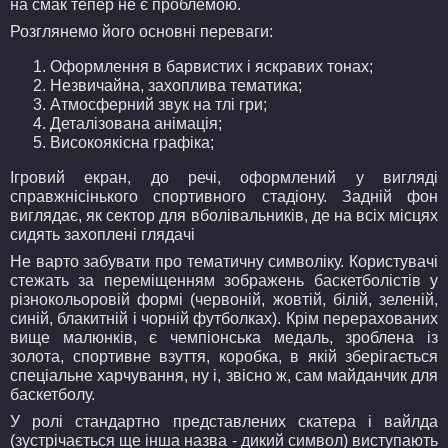
на смак тепер не є проблемою.
Розглянемо його основні переваги:
Оформлення в барвистих і яскравих тонах;
Незвичайна, захоплива тематика;
Атмосферний звук на тлі гри;
Деталізована анімація;
Високоякісна графіка;
Ігровий екран, до речі, оформлений у вигляді
справжнісінького спортивного стадіону. Задній фон
виглядає, як сектор для вболівальників, де на всіх місцях
сидять захоплені глядачі
Не варто забувати про тематичну символіку. Користувачі
стежать за переміщенням зображень баскетболістів у
різнокольоровій формі (червоній, жовтій, білій, зеленій,
синій, блакитній і чорній футболках). Крім перерахованих
вище малюнків, є чемпіонська медаль, зроблена із
золота, спортивне взуття, коробка, в якій зберігається
спеціальне харчування, ну і, звісно ж, сам майданчик для
баскетболу.
У ролі стандартно представлених скатера і вайлда
(зустрічається ще інша назва - дикий символ) виступають