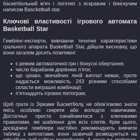
баскетбольний м'яч і логотип з яскравим і блискучим
написом Bascketball star.
Ключові властивості ігрового автомата
Basketball Star
Гемблінг-експерти, вивчаючи технічні характеристики
грального апарата Basketball Star, дійшли висновку, що
вони загалом досить позитивні:
є режим автоматичної гри і бонусні обертання;
число барабанів дорівнює п'яти;
що цікаво, звичайних ліній виплат немає, проте
надається можливість 243 різними способами
скласти виграшні комбінації;
п'ятнадцять ігрових піктограм;
Щоб грати із Зірками Баскетболу, не обов'язково знати
якісь особливі секрети або володіти навичками.
Достатньо просто ознайомитися з ключовими
правилами, які шаблонні для всіх слотів. Крім цього,
досвідчені гемблери настійно рекомендують вивчити
таблиці з виплатами, вони зазвичай розміщуються на
офіційних веб-сайтах розробників. А якщо ви любитель