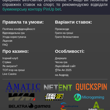
справжніх ставок на спорт, то рекомендуємо відвідати
букмекерську контору PinUp bet
.
Правила та умови:
Варіанти ставок:
Політика конфіденційності
Промокоди
Відповідальна гра
Грати на гроші
Угода користувача
Грати безкоштовно
Ліцензія
FAQ
Про казино:
Особливості:
Ігорний клуб
Дзеркало
Стріми
Чесна гра
Як виграти?
Ліцензійний сайт
ТОП ігор на гроші
☝️Пін Ап 2025
Live Casino
на Андроід