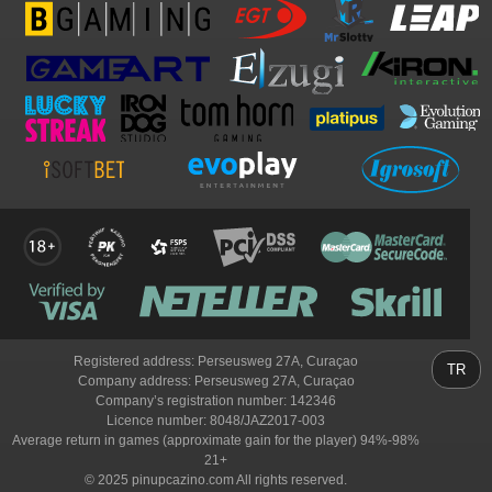
Registered address: Perseusweg 27A, Curaçao
TR
Company address: Perseusweg 27A, Curaçao
Company’s registration number: 142346
Licence number: 8048/JAZ2017-003
Average return in games (approximate gain for the player) 94%-98%
21+
©️ 2025 pinupcazino.com All rights reserved.