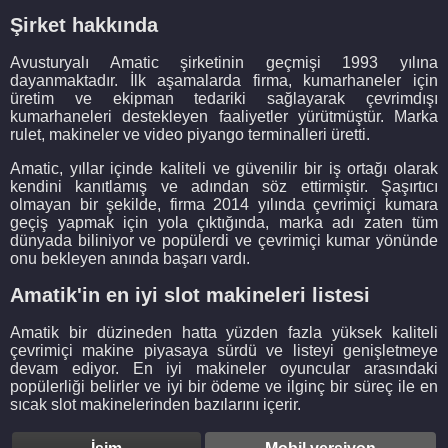
Şirket hakkında
Avusturyalı Amatic şirketinin geçmişi 1993 yılına
dayanmaktadır. İlk aşamalarda firma, kumarhaneler için
üretim ve ekipman tedariki sağlayarak çevrimdışı
kumarhaneleri destekleyen faaliyetler yürütmüştür. Marka
rulet, makineler ve video piyango terminalleri üretti.
Amatic, yıllar içinde kaliteli ve güvenilir bir iş ortağı olarak
kendini kanıtlamış ve adından söz ettirmiştir. Şaşırtıcı
olmayan bir şekilde, firma 2014 yılında çevrimiçi kumara
geçiş yapmak için yola çıktığında, marka adı zaten tüm
dünyada biliniyor ve popülerdi ve çevrimiçi kumar yönünde
onu bekleyen anında başarı vardı.
Amatik'in en iyi slot makineleri listesi
Amatik bir düzineden hatta yüzden fazla yüksek kaliteli
çevrimiçi makine piyasaya sürdü ve listeyi genişletmeye
devam ediyor. En iyi makineler oyuncular arasındaki
popülerliği belirler ve iyi bir ödeme ve ilginç bir süreç ile en
sıcak slot makinelerinden bazılarını içerir.