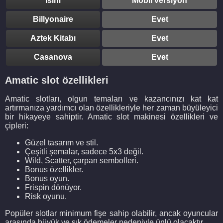
İsim
Mobil versiyon
Billyonaire
Evet
Aztek Kitabı
Evet
Casanova
Evet
Amatic slot özellikleri
Amatic slotları, olgun temaları ve kazancınızı kat kat
artırmanıza yardımcı olan özellikleriyle her zaman büyüleyici
bir hikayeye sahiptir. Amatic slot makinesi özellikleri ve
çipleri:
Güzel tasarım ve stil.
Çeşitli şemalar, sadece 5x3 değil.
Wild, Scatter, çarpan sembolleri.
Bonus özellikler.
Bonus oyun.
Frispin dönüyor.
Risk oyunu.
Popüler slotlar minimum fişe sahip olabilir, ancak oyuncular
arasında büyük ve sık ödemeler nedeniyle ünlü olacaktır.