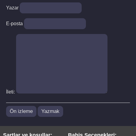
Yazar
E-posta
İleti:
Şartlar ve koşullar:
Bahis Seçenekleri: