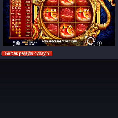
Gerçek parayla oynayın