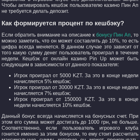
Чтобы активировать кешбэк пользователю казино Пин Ап
не требуется делать депозит.
Как формируется процент по кешбэку?
Если обратить внимание на описание к
бонусу Пин Ап
, то
можно заметить, что он может составлять до 10%, то есть
цифра всегда меняется. В данном случае это зависит от
того какую сумму денег пользователь проиграл в течение
недели. Кешбэк от онлайн казино Pin Up может быть
следующим в зависимости от данного показателя:
Игрок проиграл от 5000 KZT. За это в конце недели
начисляется 5% кешбэк;
Игрок проиграл от 30000 KZT. За это в конце недели
начисляется 7% кешбэк;
Игрок проиграл от 150000 KZT. За это в конце
недели начисляется 10% кешбэк.
Данный бонус всегда начисляется на бонусных счет. При
этом его сумма может достигать до 1000 грн, не больше.
Соответственно, если пользователь игрового клуба
гонится именно за этим бонусом, то ему стоит рассчитать
максимальную сумму, которую он может проигрывать.