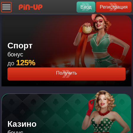
Вход
Регистрация
Спорт
бонус
125%
до
Получить
Казино
бонус